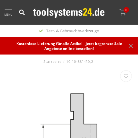
0
MENU
Test- & Gebrauchtwerkzeuge
Kostenlose Lieferung für alle Artikel - jetzt begrenzte Sale
Angebote online bestellen!
Startseite
/
10.10-88°-R0,2