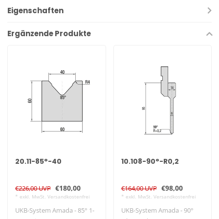
Eigenschaften
Ergänzende Produkte
20.11-85°-40
10.108-90°-R0,2
€180,00
€98,00
€226,00 UVP
€164,00 UVP
* exkl. MwSt. Versandkostenfrei
* exkl. MwSt. Versandkostenfrei
UKB-System Amada - 85° 1-
UKB-System Amada - 90°