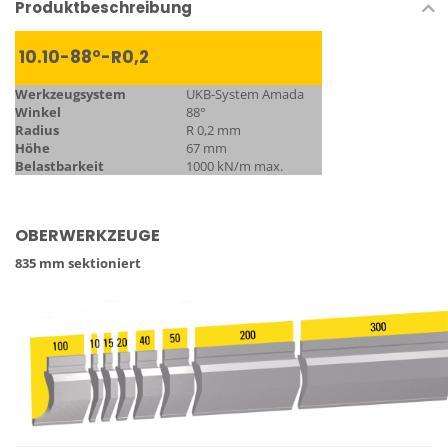
Produktbeschreibung
10.10-88°-R0,2
Werkzeugsystem
UKB-System Amada
Winkel
88°
Radius
R 0,2 mm
Höhe
67 mm
Belastbarkeit
1000 kN/m max.
OBERWERKZEUGE
835 mm sektioniert