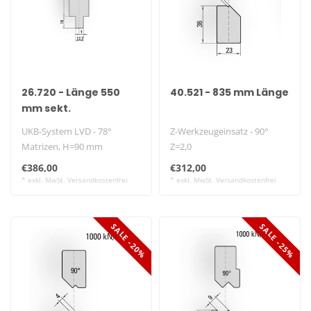
26.720 - Länge 550
40.521 - 835 mm Länge
mm sekt.
UKB-System LVD - 78°
Z-Werkzeugeinsatz - 90°
Matrizen, H=90 mm
Z=2,0
- Radius umgeschliffen-..
€386,00
€312,00
* exkl. MwSt. Versandkostenfrei
* exkl. MwSt. Versandkostenfrei
SALE -20%
SALE -25%