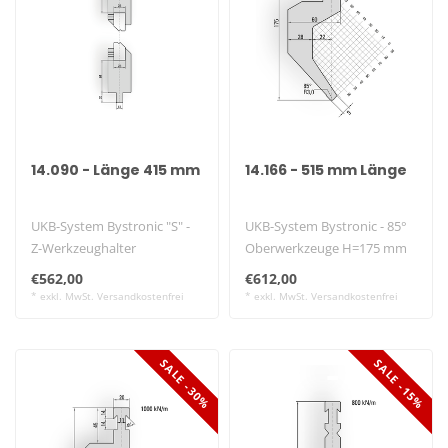
14.090 - Länge 415 mm
14.166 - 515 mm Länge
UKB-System Bystronic "S" -
UKB-System Bystronic - 85°
Z-Werkzeughalter
Oberwerkzeuge H=175 mm
-altes Modell-
€562,00
€612,00
* exkl. MwSt. Versandkostenfrei
* exkl. MwSt. Versandkostenfrei
SALE -30%
SALE -15%