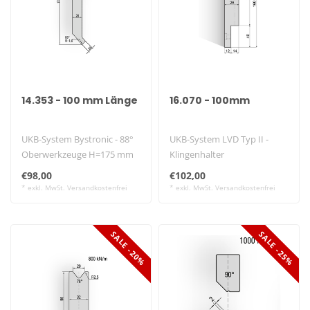
14.353 - 100 mm Länge
16.070 - 100mm
UKB-System Bystronic - 88°
UKB-System LVD Typ II -
Oberwerkzeuge H=175 mm
Klingenhalter
-altes Modell-..
-altes Modell-
€98,00
€102,00
* exkl. MwSt. Versandkostenfrei
* exkl. MwSt. Versandkostenfrei
SALE -20%
SALE -25%