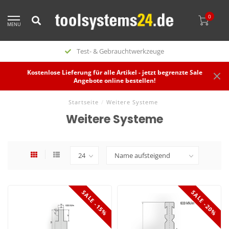
0
MENU
Test- & Gebrauchtwerkzeuge
Kostenlose Lieferung für alle Artikel - jetzt begrenzte Sale
Angebote online bestellen!
Startseite
/
Weitere Systeme
Weitere Systeme
SALE -15%
SALE -20%