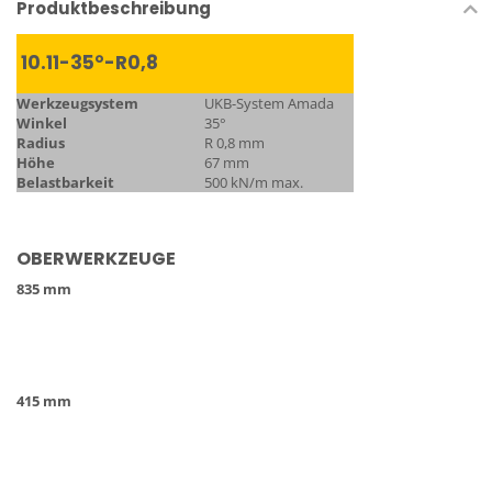
Produktbeschreibung
10.11-35°-R0,8
Werkzeugsystem
UKB-System Amada
Winkel
35°
Radius
R 0,8 mm
Höhe
67 mm
Belastbarkeit
500 kN/m max.
OBERWERKZEUGE
835 mm
415 mm