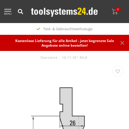
0
MENU
Test- & Gebrauchtwerkzeuge
Kostenlose Lieferung für alle Artikel - jetzt begrenzte Sale
Angebote online bestellen!
Startseite
/
10.11-35°-R0,8