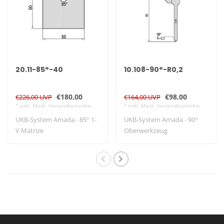
20.11-85°-40
10.108-90°-R0,2
€180,00
€98,00
€226,00 UVP
€164,00 UVP
* exkl. MwSt. Versandkostenfrei
* exkl. MwSt. Versandkostenfrei
UKB-System Amada - 85° 1-
UKB-System Amada - 90°
V Matrize
Oberwerkzeug