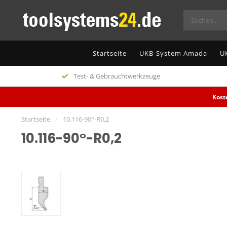
Startseite
UKB-System Amada
U
Test- & Gebrauchtwerkzeuge
Kost
Startseite
/
10.116-90°-R0,2
10.116-90°-R0,2