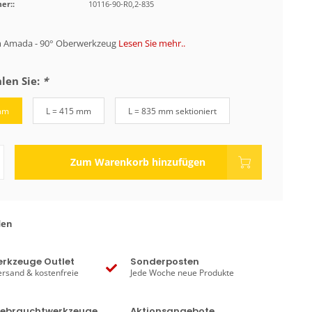
er::
10116-90-R0,2-835
 Amada - 90° Oberwerkzeug
Lesen Sie mehr..
len Sie:
*
mm
L = 415 mm
L = 835 mm sektioniert
Zum Warenkorb hinzufügen
den
rkzeuge Outlet
Sonderposten
ersand & kostenfreie
Jede Woche neue Produkte
Gebrauchtwerkzeuge
Aktionsangebote