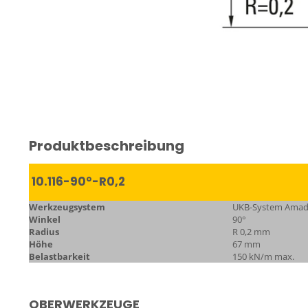
Produktbeschreibung
10.116-90°-R0,2
Werkzeugsystem
UKB-System Ama
Winkel
90°
Radius
R 0,2 mm
Höhe
67 mm
Belastbarkeit
150 kN/m max.
OBERWERKZEUGE