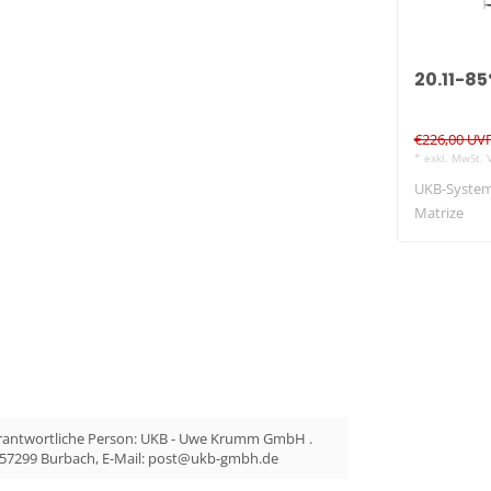
20.11-8
€226,00 UV
* exkl. MwSt. 
UKB-System
Matrize
erantwortliche Person: UKB - Uwe Krumm GmbH .
 57299 Burbach, E-Mail:
post@ukb-gmbh.de