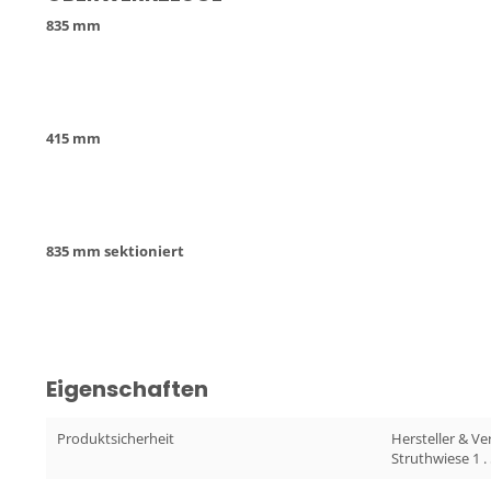
835 mm
415 mm
835 mm sektioniert
Eigenschaften
Produktsicherheit
Hersteller & V
Struthwiese 1 .