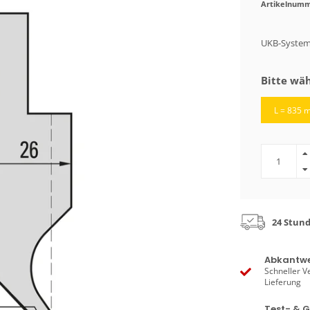
Artikelnumm
UKB-System
Bitte wäh
L = 835 
24 Stun
Abkantwe
Schneller V
Lieferung
Test- & 