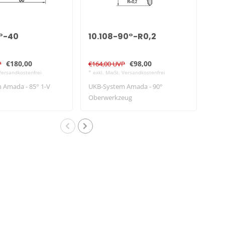
5°-40
10.108-90°-R0,2
10
€180,00
€98,00
P
€164,00 UVP
€49
Versandkostenfrei
* exkl. MwSt. Versandkostenfrei
* exk
 Amada - 85° 1-V
UKB-System Amada - 90°
UKB
Oberwerkzeug
Obe