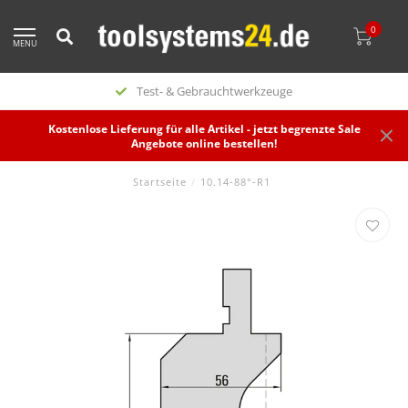
0
MENU
Test- & Gebrauchtwerkzeuge
Kostenlose Lieferung für alle Artikel - jetzt begrenzte Sale
Angebote online bestellen!
Startseite
/
10.14-88°-R1