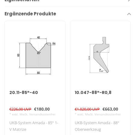
Ergänzende Produkte
20.11-85°-40
10.047-88°-R0,8
€180,00
€663,00
€226,00 UVP
€1.020,00 UVP
* exkl. MwSt. Versandkostenfrei
* exkl. MwSt. Versandkostenfrei
UKB-System Amada - 85° 1-
UKB-System Amada - 88°
V Matrize
Oberwerkzeug