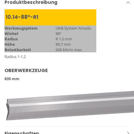
Produktbeschreibung
10.14-88°-R1
Werkzeugsystem
UKB-System Amada
Winkel
88°
Radius
R 1,0 mm
Höhe
89,7 mm
Belastbarkeit
600 kN/m max.
Radius 1-1,2
OBERWERKZEUGE
835 mm
Eigenschaften