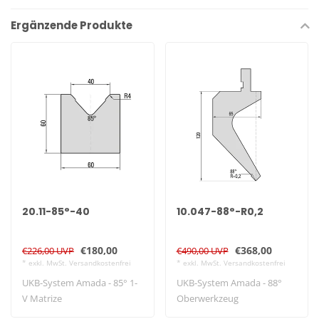
Ergänzende Produkte
20.11-85°-40
10.047-88°-R0,2
€180,00
€368,00
€226,00 UVP
€490,00 UVP
* exkl. MwSt. Versandkostenfrei
* exkl. MwSt. Versandkostenfrei
UKB-System Amada - 85° 1-
UKB-System Amada - 88°
V Matrize
Oberwerkzeug