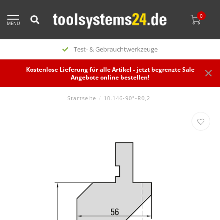
0
MENU
Test- & Gebrauchtwerkzeuge
Kostenlose Lieferung für alle Artikel - jetzt begrenzte Sale
Angebote online bestellen!
Startseite
/
10.146-90°-R0,2