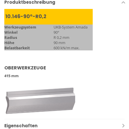
Produktbeschreibung
10.146-90°-R0,2
Werkzeugsystem
UKB-System Amada
Winkel
90°
Radius
R 0,2 mm
Höhe
90 mm
Belastbarkeit
600 kN/m max.
OBERWERKZEUGE
415 mm
Eigenschaften