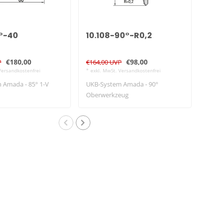
5°-40
10.108-90°-R0,2
10
€180,00
€98,00
P
€164,00 UVP
€49
Versandkostenfrei
* exkl. MwSt. Versandkostenfrei
* exk
 Amada - 85° 1-V
UKB-System Amada - 90°
UKB
Oberwerkzeug
Obe