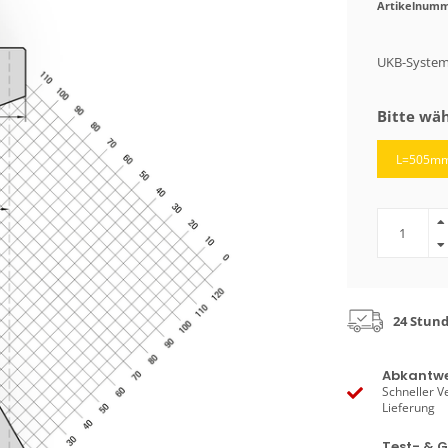
Artikelnumm
UKB-System
Bitte wäh
L=505m
24 Stun
Abkantwe
Schneller V
Lieferung
Test- & 