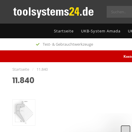
Startseite
UKB-System Amada
U
Test- & Gebrauchtwerkzeuge
Kost
Startseite
/
11.840
11.840