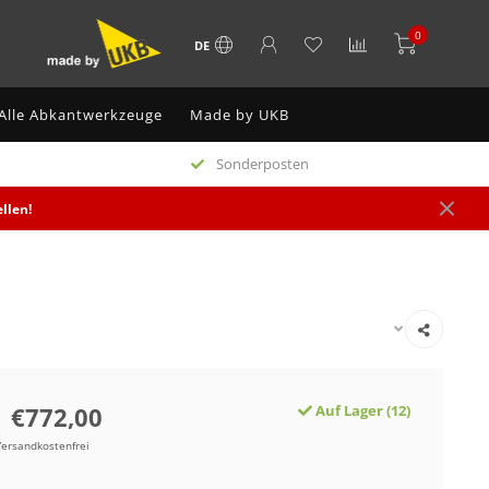
0
DE
Alle Abkantwerkzeuge
Made by UKB
Sonderposten
llen!
€772,00
Auf Lager (12)
Versandkostenfrei