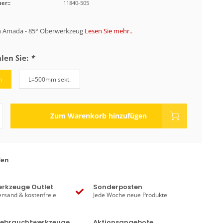
er::
11840-505
 Amada - 85° Oberwerkzeug
Lesen Sie mehr..
len Sie:
*
m
L=500mm sekt.
Zum Warenkorb hinzufügen
den
rkzeuge Outlet
Sonderposten
ersand & kostenfreie
Jede Woche neue Produkte
Gebrauchtwerkzeuge
Aktionsangebote