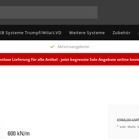
KB Systeme Trumpf/Wila/LVD
Weitere Systeme
Zubehör
Aktionsangebote
enlose Lieferung für alle Artikel - jetzt begrenzte Sale Angebote online beste
€966,00 UVP
* exkl. MwSt. 