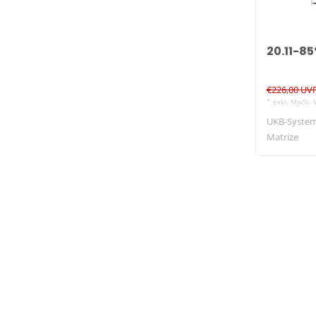
20.11-8
€226,00 UV
* exkl. MwSt. 
UKB-System
Matrize