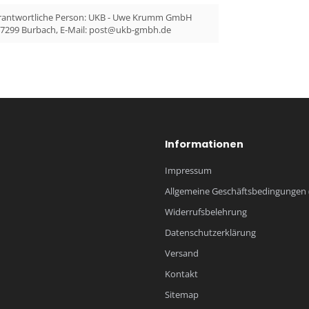
Verantwortliche Person: UKB - Uwe Krumm GmbH
57299 Burbach, E-Mail:
post@ukb-gmbh.de
Informationen
Impressum
Allgemeine Geschäftsbedingungen 
Widerrufsbelehrung
Datenschutzerklärung
Versand
Kontakt
Sitemap