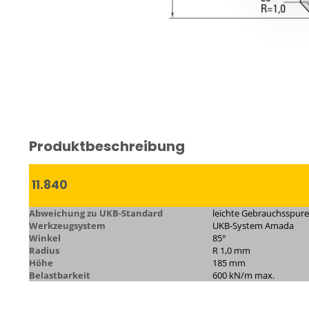
Produktbeschreibung
11.840
Abweichung zu UKB-Standard
leichte Gebrauchsspur
Werkzeugsystem
UKB-System Amada
Winkel
85°
Radius
R 1,0 mm
Höhe
185 mm
Belastbarkeit
600 kN/m max.