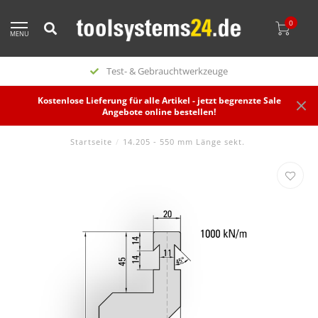
0
MENU
Test- & Gebrauchtwerkzeuge
Kostenlose Lieferung für alle Artikel - jetzt begrenzte Sale
Angebote online bestellen!
Startseite
/
14.205 - 550 mm Länge sekt.