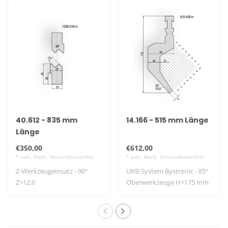
40.612 - 835 mm
14.166 - 515 mm Länge
Länge
€350,00
€612,00
* exkl. MwSt. Versandkostenfrei
* exkl. MwSt. Versandkostenfrei
Z-Werkzeugeinsatz - 90°
UKB-System Bystronic - 85°
Z=12,0
Oberwerkzeuge H=175 mm