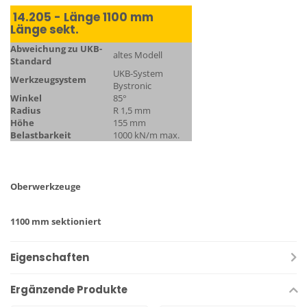
14.205 - Länge 1100 mm
Länge sekt.
Abweichung zu UKB-
altes Modell
Standard
UKB-System
Werkzeugsystem
Bystronic
Winkel
85°
Radius
R 1,5 mm
Höhe
155 mm
Belastbarkeit
1000 kN/m max.
Oberwerkzeuge
1100 mm sektioniert
Eigenschaften
Ergänzende Produkte