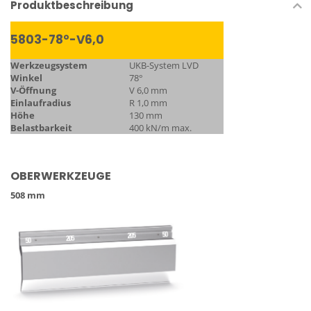
Produktbeschreibung
5803-78°-V6,0
Werkzeugsystem
UKB-System LVD
Winkel
78°
V-Öffnung
V 6,0 mm
Einlaufradius
R 1,0 mm
Höhe
130 mm
Belastbarkeit
400 kN/m max.
OBERWERKZEUGE
508 mm