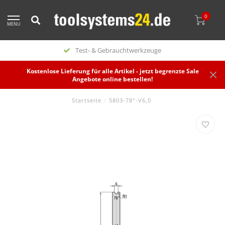
0
MENU
Test- & Gebrauchtwerkzeuge
Kostenlose Lieferung für alle Artikel - jetzt begrenzte Sale
Angebote online bestellen!
Startseite
/
5803-78°-V6,0