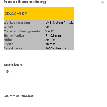
Produktbeschreibung
20.44-90°
Werkzeugsystem
UKB-System Amada
Winkel
90°
Matrizenöffnungsweite
V = 12 mm
Einlaufradius
R = 0,8 mm
Höhe
80 mm
Breite
18 mm
Belastbarkeit
1000 kN/m max.
Matrizen
415 mm
835 mm sektioniert