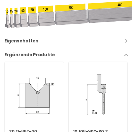
Eigenschaften
Ergänzende Produkte
20.11-85°-40
10.108-90°-R0,2