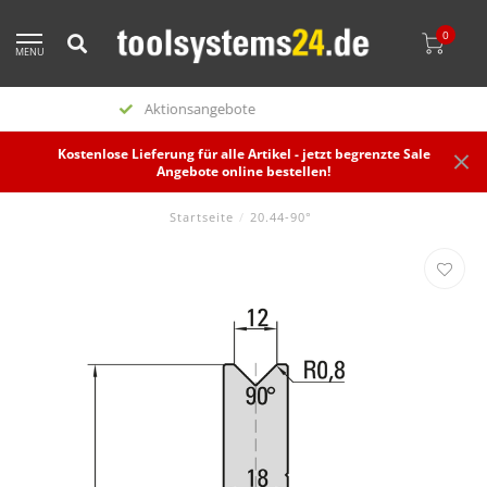
0
MENU
Sonderposten
Kostenlose Lieferung für alle Artikel - jetzt begrenzte Sale
Angebote online bestellen!
Startseite
/
20.44-90°