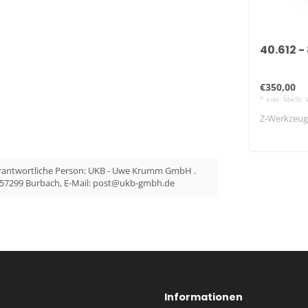
40.612 
€350,00
* exkl. MwSt. 
Z-Werkzeuge
erantwortliche Person: UKB - Uwe Krumm GmbH .
 57299 Burbach, E-Mail:
post@ukb-gmbh.de
Informationen