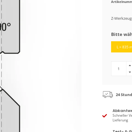
Artikelnumm
Z-Werkzeuge
Bitte wäh
L = 835 
24 Stun
Abkantwe
Schneller V
Lieferung
Test- & 