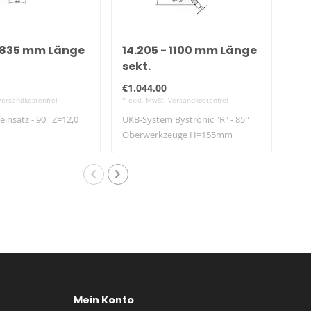
- 835 mm Länge
14.205 - 1100 mm Länge
14
sekt.
€1.044,00
€61
Versandkostenfrei
* exkl. MwSt. Versandkostenfrei
* exk
insatz - 90° Z=12,0
UKB-System Bystronic "R" - 85°
UKB-
Oberwerkzeuge H=155mm
Obe
Mein Konto