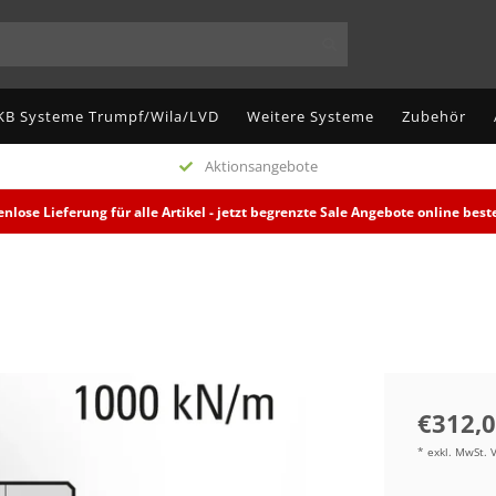
KB Systeme Trumpf/Wila/LVD
Weitere Systeme
Zubehör
Aktionsangebote
enlose Lieferung für alle Artikel - jetzt begrenzte Sale Angebote online beste
€312,
* exkl. MwSt. 