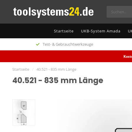
Startseite
UKB-System Amada
U
Test- & Gebrauchtwerkzeuge
Kost
Startseite
/
40.521 - 835 mm Länge
40.521 - 835 mm Länge