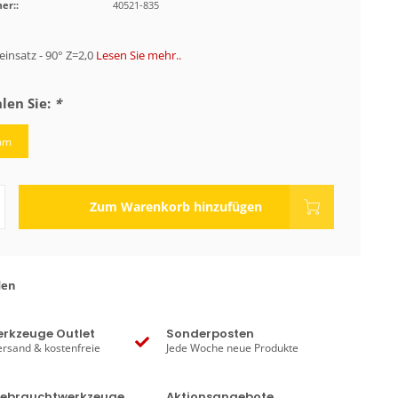
er::
40521-835
insatz - 90° Z=2,0
Lesen Sie mehr..
len Sie:
*
mm
Zum Warenkorb hinzufügen
den
rkzeuge Outlet
Sonderposten
ersand & kostenfreie
Jede Woche neue Produkte
Gebrauchtwerkzeuge
Aktionsangebote