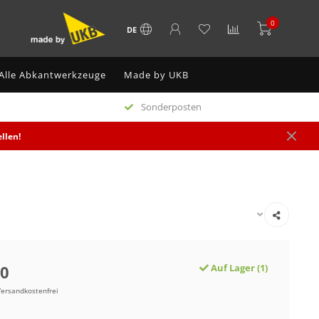
0
DE
Alle Abkantwerkzeuge
Made by UKB
Sonderposten
llen!
00
Auf Lager (1)
Versandkostenfrei