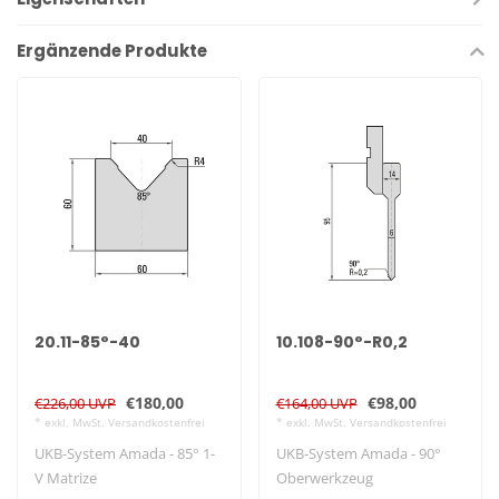
Ergänzende Produkte
20.11-85°-40
10.108-90°-R0,2
€180,00
€98,00
€226,00 UVP
€164,00 UVP
* exkl. MwSt. Versandkostenfrei
* exkl. MwSt. Versandkostenfrei
UKB-System Amada - 85° 1-
UKB-System Amada - 90°
V Matrize
Oberwerkzeug