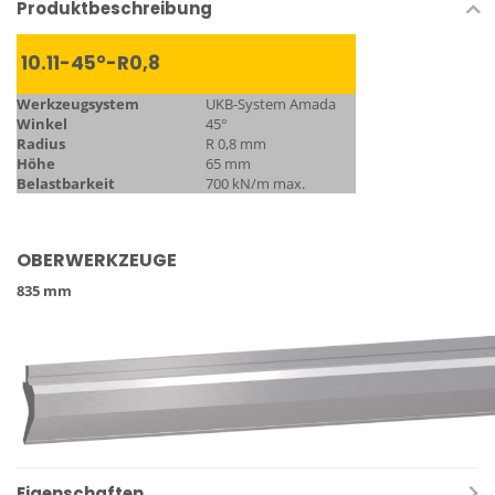
Produktbeschreibung
10.11-45°-R0,8
Werkzeugsystem
UKB-System Amada
Winkel
45°
Radius
R 0,8 mm
Höhe
65 mm
Belastbarkeit
700 kN/m max.
OBERWERKZEUGE
835 mm
Eigenschaften