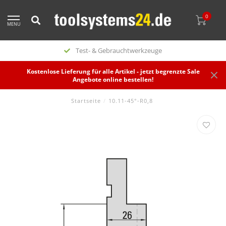
0
MENU
Test- & Gebrauchtwerkzeuge
Kostenlose Lieferung für alle Artikel - jetzt begrenzte Sale
Angebote online bestellen!
Startseite
/
10.11-45°-R0,8