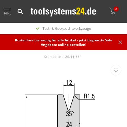
0
MENU
Test- & Gebrauchtwerkzeuge
Kostenlose Lieferung für alle Artikel - jetzt begrenzte Sale
Angebote online bestellen!
Startseite
/
20.44-35°