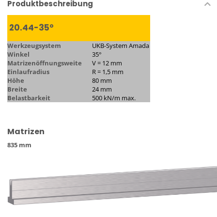
Produktbeschreibung
20.44-35°
Werkzeugsystem
UKB-System Amada
Winkel
35°
Matrizenöffnungsweite
V = 12 mm
Einlaufradius
R = 1,5 mm
Höhe
80 mm
Breite
24 mm
Belastbarkeit
500 kN/m max.
Matrizen
835 mm